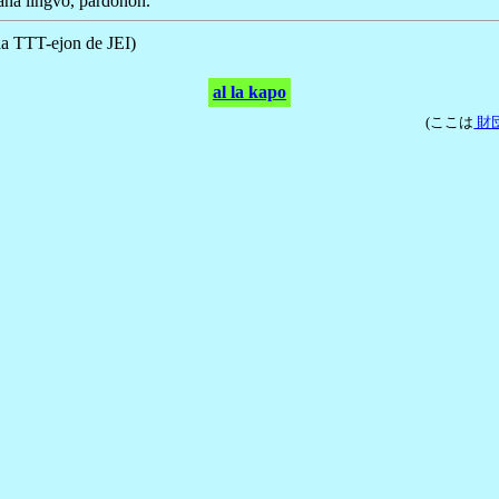
ana lingvo, pardonon.
 la TTT-ejon de JEI)
al la kapo
(ここは
財