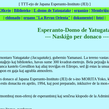
[ TTT-ejo de Japana Esperanto-Instituto (JEI) ]
Oficejo
|
Biblioteko
|
E-domo de Yatugatake
|
organizo
|
Membriĝu
|
eldonado
|
organo "La Revuo Orienta"
|
dokumentoj
|
fotoj
|
Esperanto-Domo de Yatugat
--- Naskiĝo per donaco ---
a montaro Yatugatake
(Jacugatake)
, gubernio Yamanasi. La tereno vastas 
 staĝejo kaj biblioteko, havas sume 300 kvadrat-metrojn. Bela pejzaĝo 
anca kastelo Gresillion kaj aliaj troviĝas en Eŭropo, sed ĝi estas la un
empon en gaja kaj agrabla atmosfero.
estis donaco al Japana Esperanto-Instituto (JEI) de s-ino MORITA Yoko
stis donacita en aprilo, 1994, kaj post preparado, inkluzive de la mon-
ultnombraj mon-oferoj de esperantistoj kaj senĉesa klopodo de la Admi