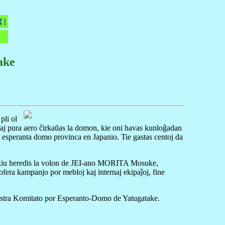
!
|
ake
pli ol
kaj pura aero ĉirkaŭas la domon, kie oni havas kunloĝadan
ua esperanta domo provinca en Japanio. Tie gastas centoj da
, kiu heredis la volon de JEI-ano MORITA Mosuke,
ofera kampanjo por mebloj kaj internaj ekipaĵoj, fine
nistra Komitato por Esperanto-Domo de Yatugatake.