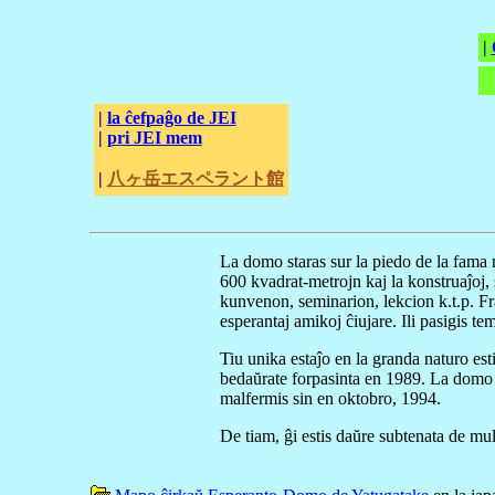
|
|
la ĉefpaĝo de JEI
|
pri JEI mem
|
八ヶ岳エスペラント館
La domo staras sur la piedo de la fam
600 kvadrat-metrojn kaj la konstruaĵoj,
kunvenon, seminarion, lekcion k.t.p. Fr
esperantaj amikoj ĉiujare. Ili pasigis t
Tiu unika estaĵo en la granda naturo 
bedaŭrate forpasinta en 1989. La domo e
malfermis sin en oktobro, 1994.
De tiam, ĝi estis daŭre subtenata de m