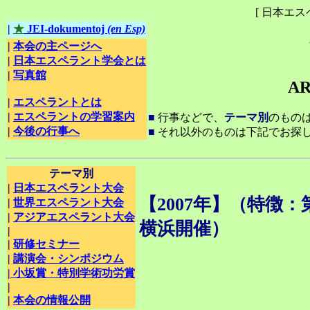
[ 日本エ
|
★
JEI-dokumentoj
(en Esp)
|
本会の主ページへ
|
日本エスペラント学会とは
|
写真館
AR
|
エスペラントとは
|
エスペラントの学習案内
■
行事などで、
テーマ別
のもの
|
今後の行事へ
■
それ以外のものは下記でお探
テーマ別
|
日本エスペラント大会
【2007年】（特徴
|
世界エスペラント大会
|
アジアエスペラント大会
横浜開催）
|
|
研修セミナー
|
講演会・シンポジウム
|
小坂賞・特別学術功労賞
|
|
本会の情報公開