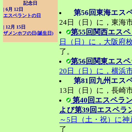
記念日
| 6月 12日
第56回東海エス
エスペラントの日
24日（日）に，東海
| 12月 15日
第55回関西エスペ
ザメンホフの日(誕生日)
日（日）に，大阪府
了。
第56回関東エス
20日（日）に，横浜
第81回九州エス
13日（日）に，長崎
第40回エスペラ
よび第39回エスペラ
～5日（土・祝）に神
了