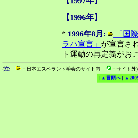
【1997年】
【1996年】
*
1996年8月:
「国際
ラハ宣言」
が宣言さ
ト運動の再定義がお
(
注:
= 日本エスペラント学会のサイト内,
= サイト外)
|
▲冒頭へ
|
▲200