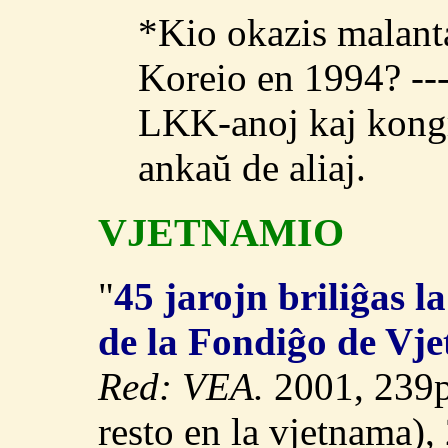
*Kio okazis malanta
Koreio en 1994? ---
LKK-anoj kaj kongr
ankaŭ de aliaj.
VJETNAMIO
"
45 jarojn briliĝas l
de la Fondiĝo de Vj
Red: VEA.
2001, 239p.
resto en la vjetnama),