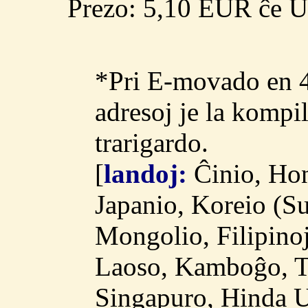
Prezo: 5,10 EUR ĉe U
*Pri E-movado en 4
adresoj je la kompi
trarigardo.
[
landoj:
Ĉinio, Ho
Japanio, Koreio (S
Mongolio, Filipino
Laoso, Kamboĝo, Ta
Singapuro, Hinda U