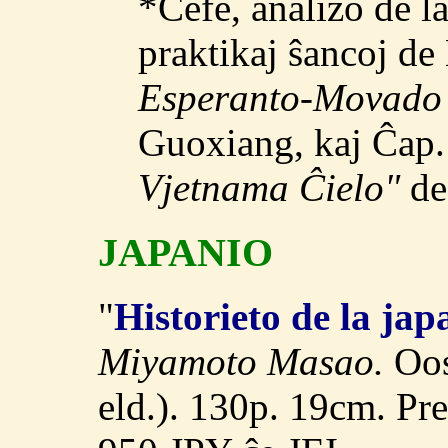
*Ĉefe, analizo de la
praktikaj ŝancoj de 
Esperanto-Movado 
Guoxiang, kaj Ĉap.
Vjetnama Ĉielo"
de
JAPANIO
"
Historieto de la j
Miyamoto Masao.
Oos
eld.). 130p. 19cm. P