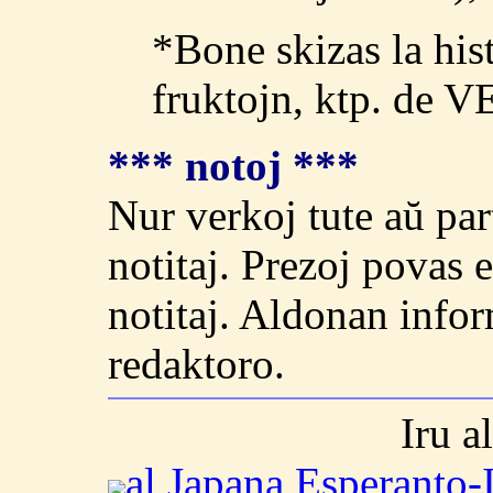
*Bone skizas la his
fruktojn, ktp. de 
*** notoj ***
Nur verkoj tute aŭ par
notitaj. Prezoj povas e
notitaj. Aldonan info
redaktoro.
Iru a
al Japana Esperanto-I