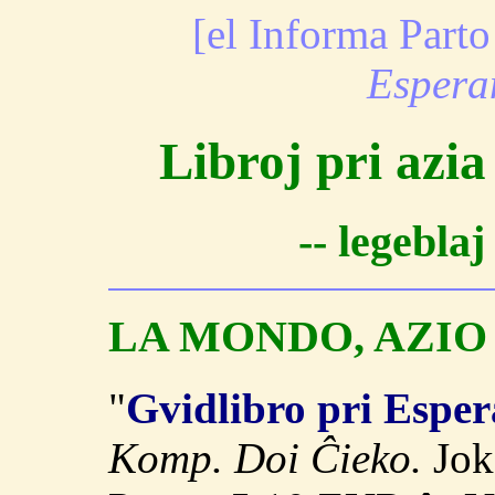
[el Informa Part
Espera
Libroj pri azi
-- legebla
LA MONDO, AZIO
"
Gvidlibro pri Espe
Komp. Doi Ĉieko.
Jok