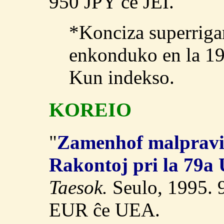
950 JPY ĉe JEI.
*Konciza superriga
enkonduko en la 19a
Kun indekso.
KOREIO
"
Zamenhof malpravis
Rakontoj pri la 79a
Taesok.
Seulo, 1995. 
EUR ĉe UEA.